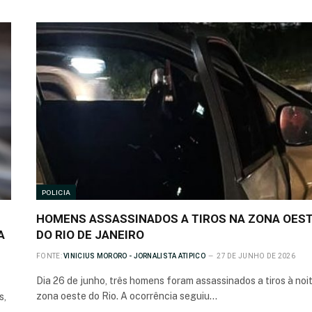
POLICIA
HOMENS ASSASSINADOS A TIROS NA ZONA OES
A
DO RIO DE JANEIRO
FONTE:
VINICIUS MORORO - JORNALISTA ATIPICO
27 DE JUNHO DE 2026
Dia 26 de junho, três homens foram assassinados a tiros à noi
zona oeste do Rio. A ocorrência seguiu…
s,