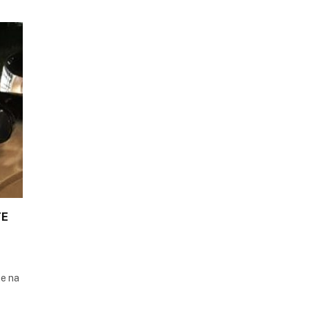
TE
te na