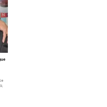
gue
ece
i,