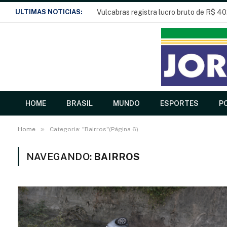
ULTIMAS NOTICIAS:
Vulcabras registra lucro bruto de R$ 40
HOME
BRASIL
MUNDO
ESPORTES
PO
»
Home
Categoria: "Bairros"(Página 6)
NAVEGANDO:
BAIRROS