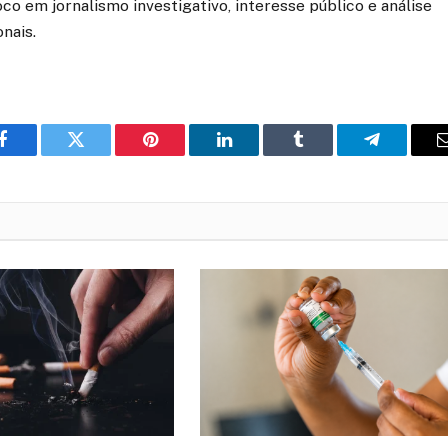
co em jornalismo investigativo, interesse público e análise
onais.
o
Twitter
Pinterest
LinkedIn
Tumblr
Telegrama
Facebook