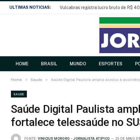
ULTIMAS NOTICIAS:
Vulcabras registra lucro bruto de R$ 40
HOME
BRASIL
MUNDO
ESPORTES
PO
»
»
Home
Saude
Saúde Digital Paulista amplia acesso à assistên
SAUDE
Saúde Digital Paulista ampl
fortalece telessaúde no S
FONTE:
VINICIUS MORORO - JORNALISTA ATIPICO
25 DE MAIO DE