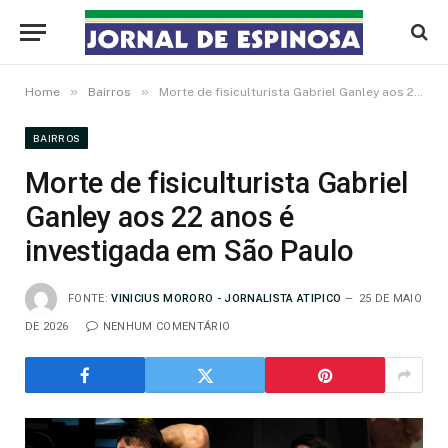
»
»
Home
Bairros
Morte de fisiculturista Gabriel Ganley aos 22 anos é investigada em São Paulo
BAIRROS
Morte de fisiculturista Gabriel
Ganley aos 22 anos é
investigada em São Paulo
FONTE:
VINICIUS MORORO - JORNALISTA ATIPICO
25 DE MAIO
DE 2026
NENHUM COMENTÁRIO