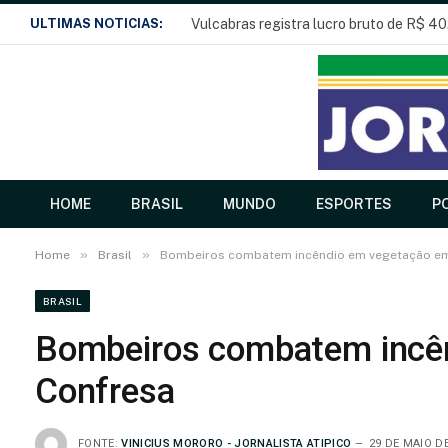
ULTIMAS NOTICIAS:
Vulcabras registra lucro bruto de R$ 40
HOME
BRASIL
MUNDO
ESPORTES
PO
»
»
Home
Brasil
Bombeiros combatem incêndio em vegetação e
BRASIL
Bombeiros combatem incê
Confresa
FONTE:
VINICIUS MORORO - JORNALISTA ATIPICO
29 DE MAIO DE