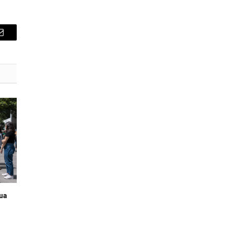
E-
mail
rua