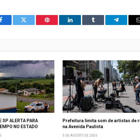
o
Twitter
Pinterest
LinkedIn
Tumblr
Telegrama
Facebook
E SP ALERTA PARA
Prefeitura limita som de artistas de 
EMPO NO ESTADO
na Avenida Paulista
6
5 DE AGOSTO DE 2026