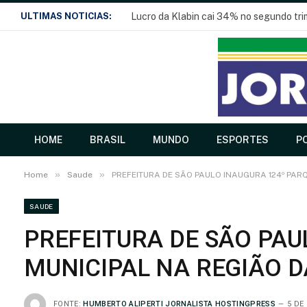
ULTIMAS NOTICIAS:
Lucro da Klabin cai 34% no segundo tr
HOME
BRASIL
MUNDO
ESPORTES
PO
»
»
Home
Saude
PREFEITURA DE SÃO PAULO INAUGURA 124º PAR
SAUDE
PREFEITURA DE SÃO PAU
MUNICIPAL NA REGIÃO 
FONTE:
HUMBERTO ALIPERTI JORNALISTA HOSTINGPRESS
5 DE