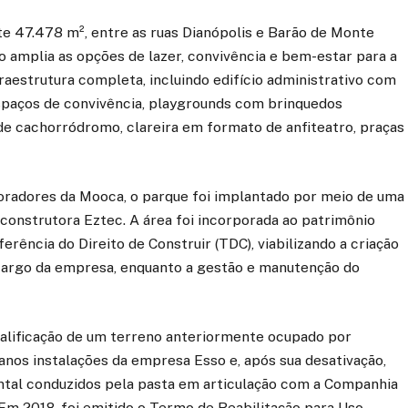
 47.478 m², entre as ruas Dianópolis e Barão de Monte
 amplia as opções de lazer, convivência e bem-estar para a
raestrutura completa, incluindo edifício administrativo com
 espaços de convivência, playgrounds com brinquedos
 de cachorródromo, clareira em formato de anfiteatro, praças
oradores da Mooca, o parque foi implantado por meio de uma
 construtora Eztec. A área foi incorporada ao patrimônio
rência do Direito de Construir (TDC), viabilizando a criação
 cargo da empresa, enquanto a gestão e manutenção do
alificação de um terreno anteriormente ocupado por
7 anos instalações da empresa Esso e, após sua desativação,
ntal conduzidos pela pasta em articulação com a Companhia
Em 2018, foi emitido o Termo de Reabilitação para Uso